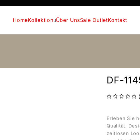
Home
Kollektion
Über Uns
Sale Outlet
Kontakt
DF-114
Bewertet mit
von 5
Erleben Sie h
Qualität, Des
zeitlosen Loo