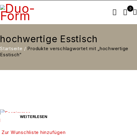
0
hochwertige Esstisch
Startseite
/
Produkte verschlagwortet mit „hochwertige
Esstisch“
WEITERLESEN
Zur Wunschliste hinzufügen