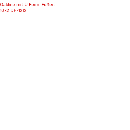
Oakline mit U Form-Füßen
10x2 DF-1212
Melden
Sie sich
für E-
Mails an
Abonnieren Sie
unseren
Newsletter und
bleiben Sie