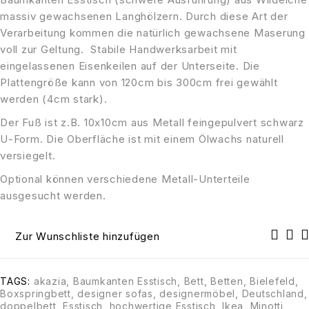
massiv gewachsenen Langhölzern. Durch diese Art der
Verarbeitung kommen die natürlich gewachsene Maserung
voll zur Geltung. Stabile Handwerksarbeit mit
eingelassenen Eisenkeilen auf der Unterseite. Die
Plattengröße kann von 120cm bis 300cm frei gewählt
werden (4cm stark).
Der Fuß ist z.B. 10x10cm aus Metall feingepulvert schwarz
U-Form. Die Oberfläche ist mit einem Ölwachs naturell
versiegelt.
Optional können verschiedene Metall-Unterteile
ausgesucht werden.
Zur Wunschliste hinzufügen
TAGS:
akazia
,
Baumkanten Esstisch
,
Bett
,
Betten
,
Bielefeld
,
Boxspringbett
,
designer sofas
,
designermöbel
,
Deutschland
,
doppelbett
,
Esstisch
,
hochwertige Esstisch
,
Ikea
,
Minotti
,