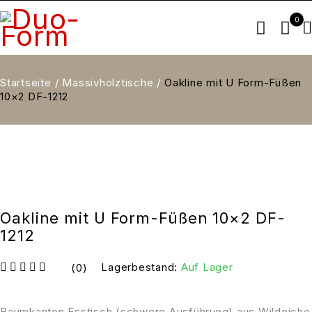
0
Startseite
/
Massivholztische
/
Oakline mit U Form-Füßen
10×2 DF-1212
Oakline mit U Form-Füßen 10×2 DF-
1212
Lagerbestand:
Auf Lager
(0)
Bewertet mit
von 5
Baumkanten Esstisch (schwere Ausführung) aus Wildeiche