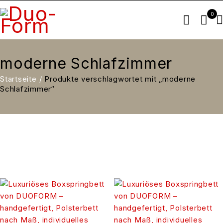
0
moderne Schlafzimmer
Startseite
/
Produkte verschlagwortet mit „moderne
Schlafzimmer“