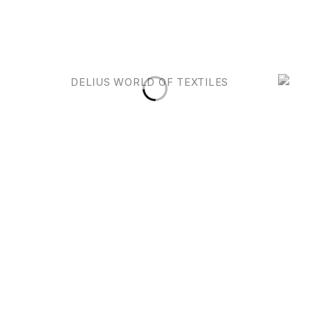
Quicklinks
Kollektion
Unsere
Nehmen
Richtlinien
Sie
Home
Sofas
Kontakt
Impressum
Über
auf
Sessel
+49
(AGB)
Uns